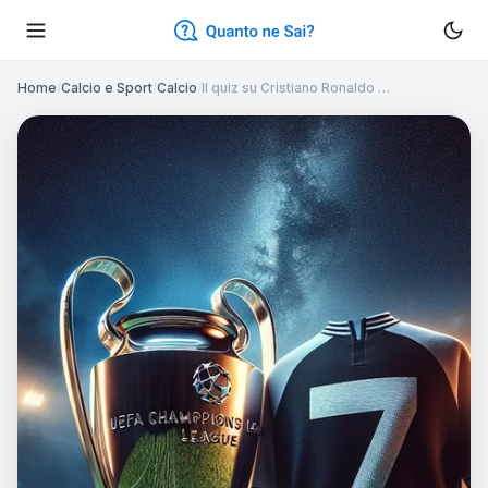
Home
/
Calcio e Sport
/
Calcio
/
Il quiz su Cristiano Ronaldo …