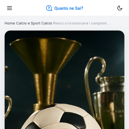
Home
/
Calcio e Sport
/
Calcio
/
Riesci a riconoscere i campioni …