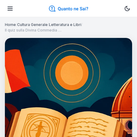
Home
/
Cultura Generale
/
Letteratura e Libri
/
Il quiz sulla Divina Commedia …