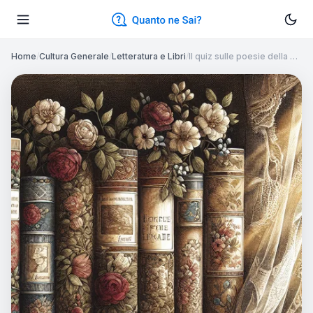
Home
/
Cultura Generale
/
Letteratura e Libri
/
Il quiz sulle poesie della …