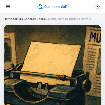
Home
/
Cultura Generale
/
Storia
/
Quanto conosci Stefano Nazzi e …