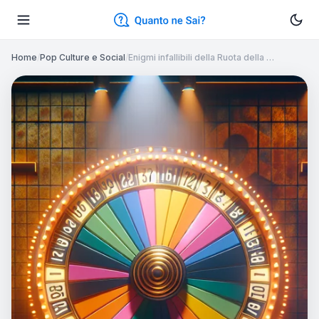
Home
/
Pop Culture e Social
/
Enigmi infallibili della Ruota della …