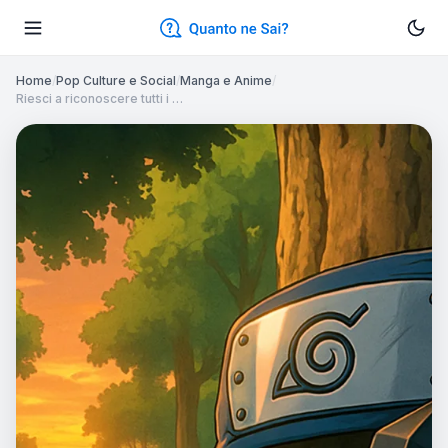
Home
/
Pop Culture e Social
/
Manga e Anime
/
Riesci a riconoscere tutti i …