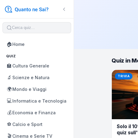
🏠
Home
QUIZ
Quiz in M
🏫
Cultura Generale
🔬
TRIVIA
Scienze e Natura
🌍
Mondo e Viaggi
💻
Informatica e Tecnologia
💰
Economia e Finanza
⚽
Calcio e Sport
Solo il 
quiz sull
🎬
Cinema e Serie TV