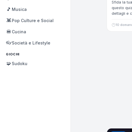
Sfida la t
questo quiz
🎵
Musica
dettagli e 
👾
Pop Culture e Social
10 doman
🍔
Cucina
👓
Società e Lifestyle
GIOCHI
🧩
Sudoku