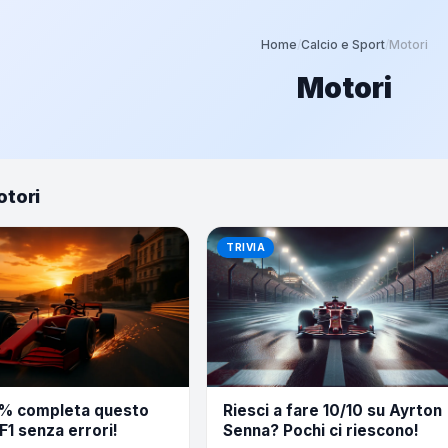
Home
/
Calcio e Sport
/
Motori
Motori
otori
TRIVIA
10% completa questo
Riesci a fare 10/10 su Ayrton
'F1 senza errori!
Senna? Pochi ci riescono!