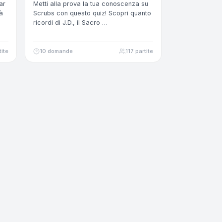
ar
Metti alla prova la tua conoscenza su
à
Scrubs con questo quiz! Scopri quanto
ricordi di J.D., il Sacro …
tite
10 domande
117 partite