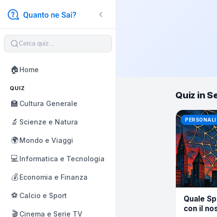
🏠
Home
QUIZ
Quiz in S
🏫
Cultura Generale
🔬
PERSONALI
Scienze e Natura
🌍
Mondo e Viaggi
💻
Informatica e Tecnologia
💰
Economia e Finanza
⚽
Calcio e Sport
Quale Sp
con il no
🎬
Cinema e Serie TV