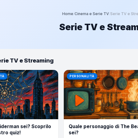
Home
/
Cinema e Serie TV
/
Serie TV e Str
Serie TV e Strea
erie TV e Streaming
TÀ
PERSONALITÀ
iderman sei? Scoprilo
Quale personaggio di The Be
stro quiz!
sei?