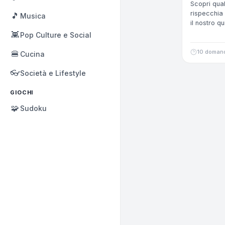
Scopri qua
rispecchia 
🎵
Musica
il nostro qu
👾
Pop Culture e Social
10 doman
🍔
Cucina
👓
Società e Lifestyle
GIOCHI
🧩
Sudoku