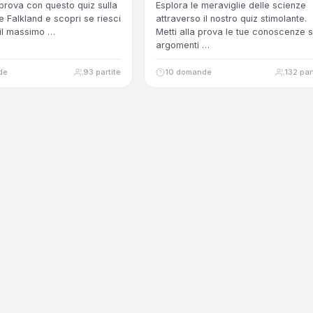
a prova con questo quiz sulla
Esplora le meraviglie delle scienze
e Falkland e scopri se riesci
attraverso il nostro quiz stimolante.
 il massimo …
Metti alla prova le tue conoscenze 
argomenti …
de
93 partite
10 domande
132 par