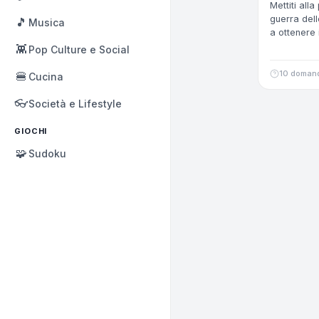
Mettiti all
guerra dell
🎵
Musica
a ottenere
👾
Pop Culture e Social
10 doman
🍔
Cucina
👓
Società e Lifestyle
GIOCHI
🧩
Sudoku