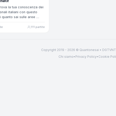
nati!
prova la tua conoscenza dei
onali italiani con questo
i quanto sai sulle aree …
de
111 partite
Copyright 2019 - 2026 © Quantonesai • DGTV
Chi siamo
•
Privacy Policy
•
Cookie Pol