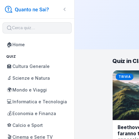
🏠
Home
QUIZ
Quiz in Cl
🏫
Cultura Generale
🔬
TRIVIA
Scienze e Natura
🌍
Mondo e Viaggi
💻
Informatica e Tecnologia
💰
Economia e Finanza
⚽
Calcio e Sport
Beethov
faranno 
🎬
Cinema e Serie TV