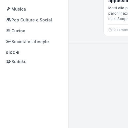
appassio
Metti alla 
🎵
Musica
parchi nazi
quiz. Scopr
👾
Pop Culture e Social
🍔
10 doman
Cucina
👓
Società e Lifestyle
GIOCHI
🧩
Sudoku