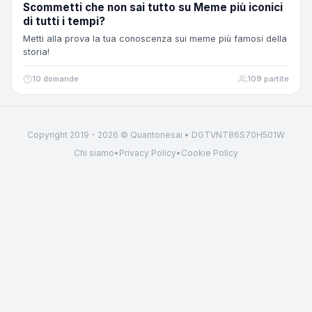
Scommetti che non sai tutto su Meme più iconici
di tutti i tempi?
Metti alla prova la tua conoscenza sui meme più famosi della
storia!
10 domande
109 partite
Copyright 2019 - 2026 © Quantonesai • DGTVNT86S70H501W
Chi siamo
•
Privacy Policy
•
Cookie Policy