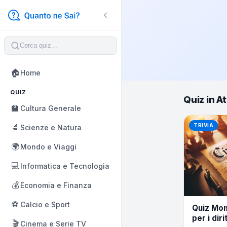
🏠
Home
QUIZ
Quiz in At
🏫
Cultura Generale
🔬
TRIVIA
Scienze e Natura
🌍
Mondo e Viaggi
💻
Informatica e Tecnologia
💰
Economia e Finanza
⚽
Calcio e Sport
Quiz Mom
per i diri
🎬
Cinema e Serie TV