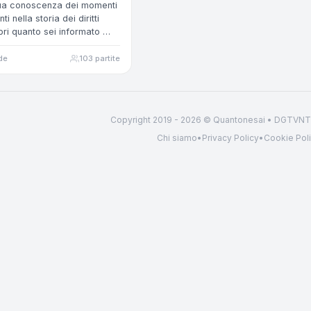
tua conoscenza dei momenti
ti nella storia dei diritti
opri quanto sei informato …
de
103 partite
Copyright 2019 - 2026 © Quantonesai • DGTV
Chi siamo
•
Privacy Policy
•
Cookie Pol