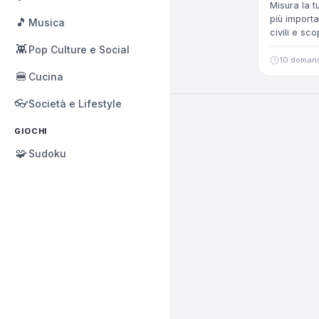
Misura la 
più importan
🎵
Musica
civili e sc
👾
Pop Culture e Social
10 doman
🍔
Cucina
👓
Società e Lifestyle
GIOCHI
🧩
Sudoku